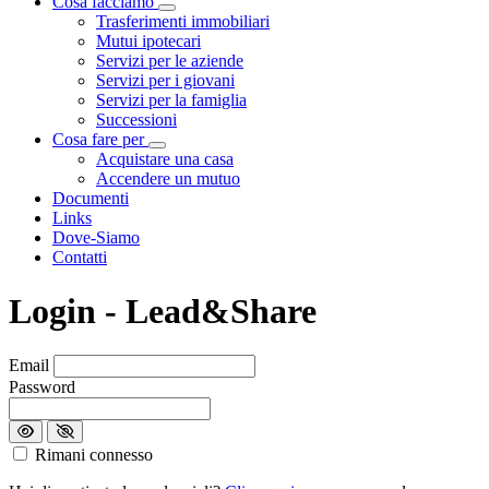
Cosa facciamo
Visualizza menù di secondo livello
Trasferimenti immobiliari
Mutui ipotecari
Servizi per le aziende
Servizi per i giovani
Servizi per la famiglia
Successioni
Cosa fare per
Visualizza menù di secondo livello
Acquistare una casa
Accendere un mutuo
Documenti
Links
Dove-Siamo
Contatti
Login - Lead&Share
Loading...
Email
Password
Rimani connesso