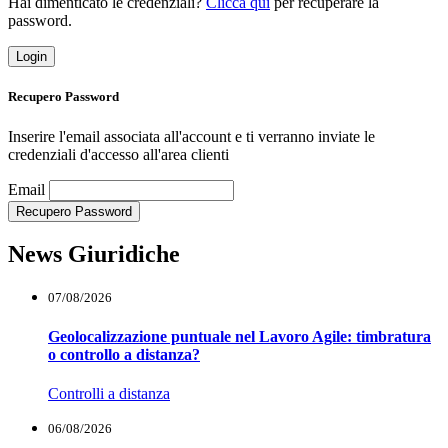
Hai dimenticato le credenziali?
Clicca qui
per recuperare la
password.
Login
Recupero Password
Inserire l'email associata all'account e ti verranno inviate le
credenziali d'accesso all'area clienti
Loading...
Email
Recupero Password
News Giuridiche
07/08/2026
Geolocalizzazione puntuale nel Lavoro Agile: timbratura
o controllo a distanza?
Controlli a distanza
06/08/2026