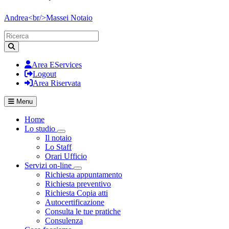
Andrea<br/>Massei
Notaio
Area EServices
Logout
Area Riservata
Menu
Home
Lo studio
Visualizza menù di secondo livello
Il notaio
Lo Staff
Orari Ufficio
Servizi on-line
Visualizza menù di secondo livello
Richiesta appuntamento
Richiesta preventivo
Richiesta Copia atti
Autocertificazione
Consulta le tue pratiche
Consulenza